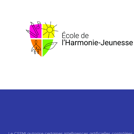
Le CSSMI autorise certaines intelligences artificielles contrôlées 