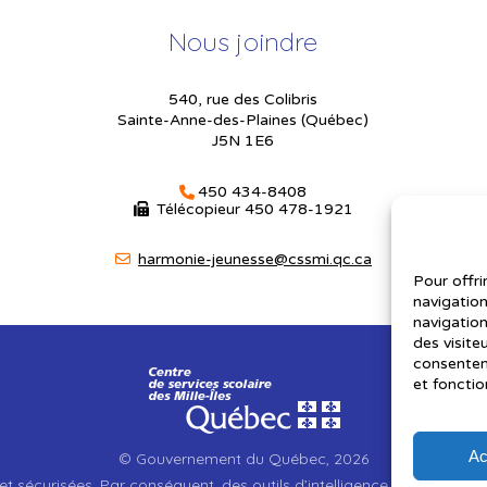
Nous joindre
540, rue des Colibris
Sainte-Anne-des-Plaines (Québec)
J5N 1E6
450 434-8408
Télécopieur
450 478-1921
harmonie-jeunesse@cssmi.qc.ca
Pour offri
navigation
navigation
des visite
consenteme
et fonctio
Ac
© Gouvernement du Québec, 2026
et sécurisées. Par conséquent, des outils d’intelligence artificielle a