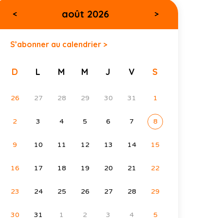
août 2026
<
>
S’abonner au calendrier >
D
L
M
M
J
V
S
26
27
28
29
30
31
1
2
3
4
5
6
7
8
9
10
11
12
13
14
15
16
17
18
19
20
21
22
23
24
25
26
27
28
29
30
31
1
2
3
4
5