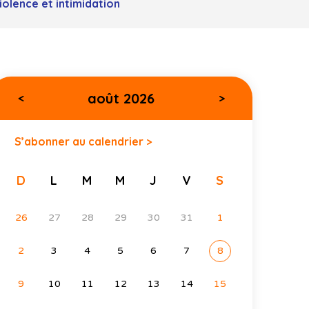
iolence et intimidation
août 2026
<
>
S’abonner au calendrier >
D
L
M
M
J
V
S
26
27
28
29
30
31
1
2
3
4
5
6
7
8
9
10
11
12
13
14
15