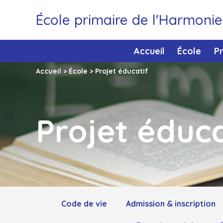
École primaire de l'Harmoni
Accueil
École
P
Accueil
>
École
>
Projet éducatif
Projet éduca
Code de vie
Admission & inscription