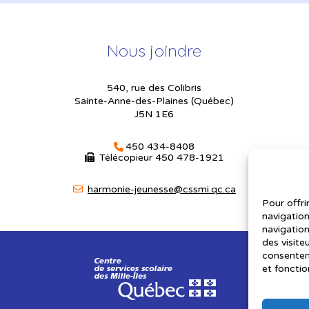
Nous joindre
540, rue des Colibris
Sainte-Anne-des-Plaines (Québec)
J5N 1E6
450 434-8408
Télécopieur
450 478-1921
harmonie-jeunesse@cssmi.qc.ca
Pour offri
navigation
navigation
des visite
consenteme
et fonctio