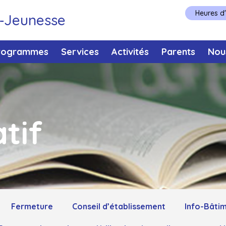
Heures d
e‑Jeunesse
rogrammes
Services
Activités
Parents
Nou
tif
Fermeture
Conseil d’établissement
Info-Bâti